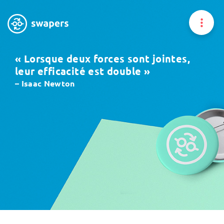
« Lorsque deux forces sont jointes,
Home
leur efficacité est double »
À propos
– Isaac Newton
Nos expertises
Vous êtes un expert
Trouver un expert
News