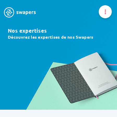
Nos expertises
Home
Découvrez les expertises de nos Swapers
À propos
Nos expertises
Vous êtes un expert
Trouver un expert
News