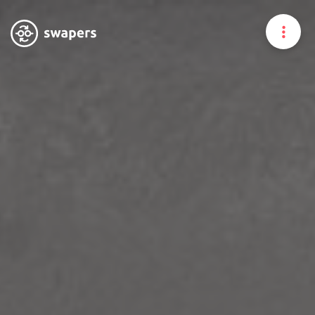
Home
À propos
Nos expertises
Vous êtes un expert
Trouver un expert
News